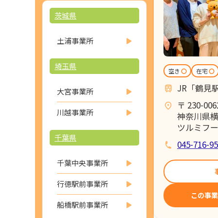
茨城県
土浦事業所
埼玉県
空き
〇
在宅
〇
JR「鶴見
大宮事業所
〒 230-006
川越事業所
神奈川県横
ツルミフー
千葉県
045-716-9
千葉中央事業所
行徳駅前事業所
この事業
船橋駅前事業所