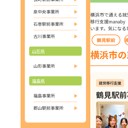
泉中央事業所
横浜市で通える就
移行支援mana
石巻駅前事業所
います。気になる
古川事業所
鶴見駅前
山形県
横浜市の
山形事業所
福島県
就労移行支援
鶴見駅前
福島事業所
郡山駅前事業所