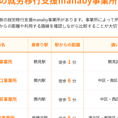
の就労移行支援manaby事業
数の就労移行支援manaby事業所があります。事業所によっ
からの距離や利用する路線を確認しながら比較することが大切
所名
最寄り駅
駅からの距離
通
1
事業所
鶴見駅
鶴見
徒歩
分
6
口事業所
関内駅
中区・南区
徒歩
分
5
前事業所
関内駅
中区・西
徒歩
分
6
前事業所
新横浜駅
港北区・都筑区