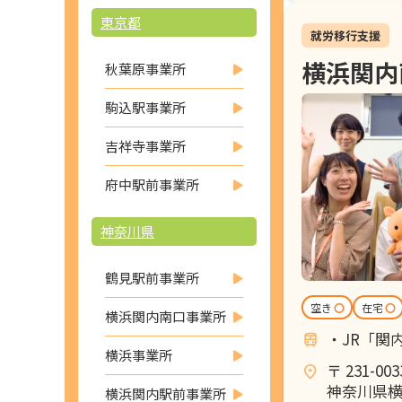
東京都
就労移行支援
横浜関内
秋葉原事業所
駒込駅事業所
吉祥寺事業所
府中駅前事業所
神奈川県
鶴見駅前事業所
空き
〇
在宅
〇
横浜関内南口事業所
・JR「関
横浜事業所
〒 231-003
神奈川県
横浜関内駅前事業所