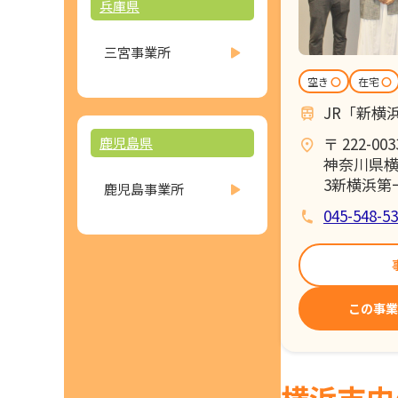
兵庫県
三宮事業所
空き
〇
在宅
〇
JR「新横
〒 222-003
鹿児島県
神奈川県横
3新横浜第
鹿児島事業所
045-548-5
この事業